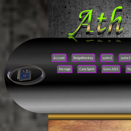
Accueil
RidgeMonkey
suite 2
suite 3
fox rage
Carp Spirit
Guru 2021
N