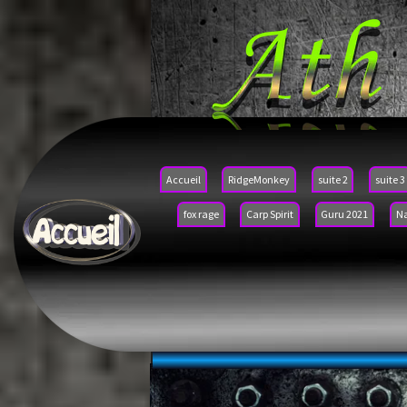
Accueil
RidgeMonkey
suite 2
suite 3
fox rage
Carp Spirit
Guru 2021
N